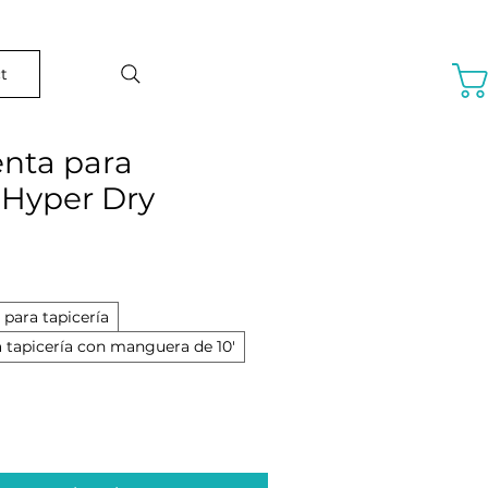
t
nta para
 Hyper Dry
recio de oferta
para tapicería
 tapicería con manguera de 10'