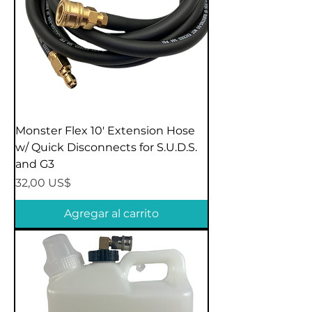
Monster Flex 10' Extension Hose
w/ Quick Disconnects for S.U.D.S.
and G3
Precio
32,00 US$
Agregar al carrito