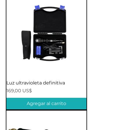
Luz ultravioleta definitiva
Precio
169,00 US$
Agregar al carrito