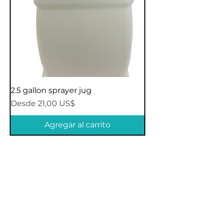
2.5 gallon sprayer jug
Precio de oferta
Desde
21,00 US$
Agregar al carrito