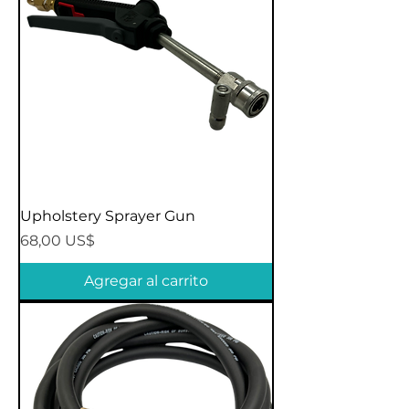
Upholstery Sprayer Gun
Precio
68,00 US$
Agregar al carrito